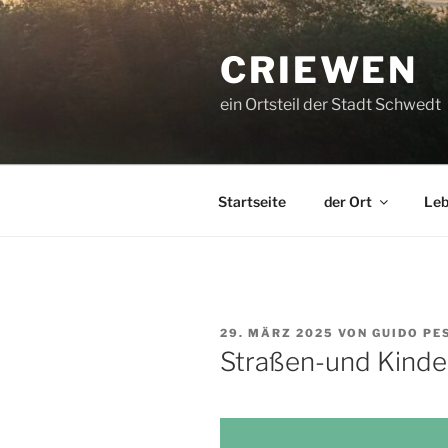
Zum
Inhalt
CRIEWEN
springen
ein Ortsteil der Stadt Schwedt
Startseite
der Ort
Leb
VERÖFFENTLICHT
29. MÄRZ 2025
VON
GUIDO PE
AM
Straßen-und Kinde