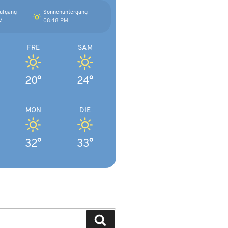
ufgang
Sonnenuntergang
M
08:48 PM
FRE
SAM
20°
24°
MON
DIE
32°
33°
Suchen