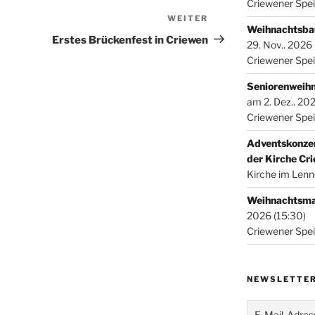
Criewener Spe
WEITER
Nächster
Weihnachtsba
Beitrag
Erstes Brückenfest in Criewen
29. Nov.. 2026
Criewener Spe
Seniorenweihn
am 2. Dez.. 20
Criewener Spe
Adventskonzer
der Kirche Cr
Kirche im Len
Weihnachtsma
2026 (15:30)
Criewener Spe
NEWSLETTER