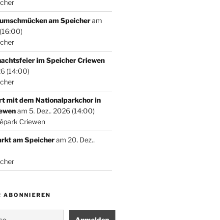
icher
umschmücken am Speicher
am
 (16:00)
icher
achtsfeier im Speicher Criewen
26 (14:00)
icher
t mit dem Nationalparkchor in
iewen
am 5. Dez.. 2026 (14:00)
népark Criewen
rkt am Speicher
am 20. Dez..
icher
 ABONNIEREN