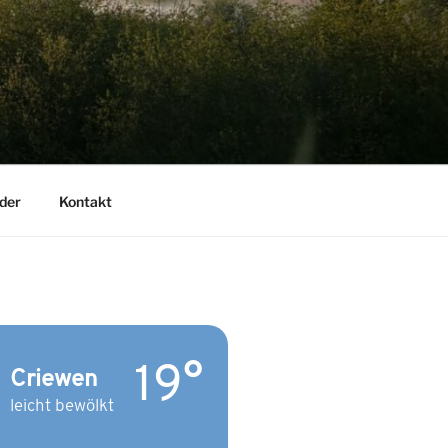
der
Kontakt
19°
Criewen
leicht bewölkt