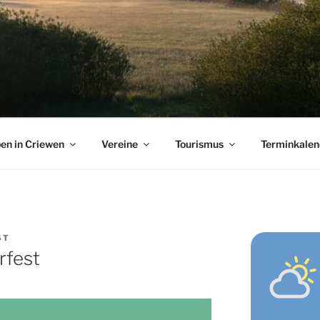
en in Criewen
Vereine
Tourismus
Terminkalen
ST
rfest