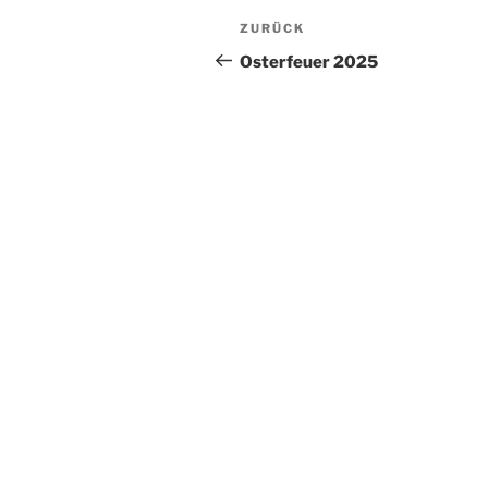
Beitragsnavigation
Vorheriger
ZURÜCK
Beitrag
Osterfeuer 2025