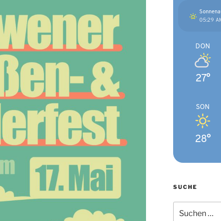
Sonnena
05:29 A
DON
27°
SON
28°
SUCHE
Suchen
nach: