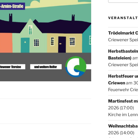
VERANSTAL
Trödelmarkt 
Criewener Spe
Herbstbasteln
Basteleien)
am 
Criewener Spe
Herbstfeuer u
Criewen
am 30.
Feuerwehr Cri
Martinsfest 
2026 (17:00)
Kirche im Len
Weihnachtsbas
2026 (14:00)