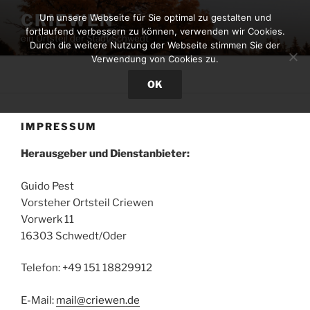
Zum
CRIEWEN
Um unsere Webseite für Sie optimal zu gestalten und
Inhalt
fortlaufend verbessern zu können, verwenden wir Cookies.
ein Ortsteil der Stadt Schwedt
springen
Durch die weitere Nutzung der Webseite stimmen Sie der
Verwendung von Cookies zu.
Menü
OK
IMPRESSUM
Herausgeber und Dienstanbieter:
Guido Pest
Vorsteher Ortsteil Criewen
Vorwerk 11
16303 Schwedt/Oder
Telefon: +49 151 18829912
E-Mail:
mail@criewen.de