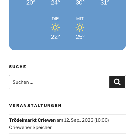
20°
24°
30°
31°
DIE
MIT
22°
25°
SUCHE
Suchen
Suche
nach:
VERANSTALTUNGEN
Trödelmarkt Criewen
am 12. Sep.. 2026 (10:00)
Criewener Speicher