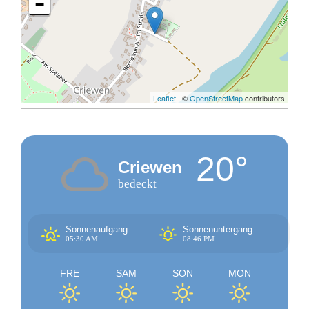
−
Leaflet
| ©
OpenStreetMap
contributors
20°
Criewen
bedeckt
Sonnenaufgang
Sonnenuntergang
05:30 AM
08:46 PM
FRE
SAM
SON
MON