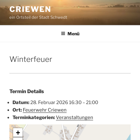
Zum
CRIEWEN
Inhalt
ein Ortsteil der Stadt Schwedt
springen
Menü
Winterfeuer
Termin Details
Datum:
28. Februar 2026 16:30
–
21:00
Ort:
Feuerwehr Criewen
Terminkategorien:
Veranstaltungen
+