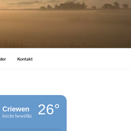
der
Kontakt
26°
Criewen
leicht bewölkt