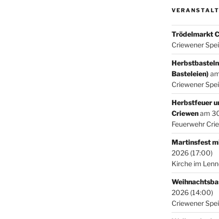
VERANSTAL
Trödelmarkt 
Criewener Spe
Herbstbasteln
Basteleien)
am 
Criewener Spe
Herbstfeuer u
Criewen
am 30.
Feuerwehr Cri
Martinsfest 
2026 (17:00)
Kirche im Len
Weihnachtsbas
2026 (14:00)
Criewener Spe