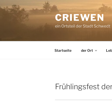
Zum
Inhalt
CRIEWEN
springen
ein Ortsteil der Stadt Schwedt
Startseite
der Ort
Leb
Frühlingsfest de