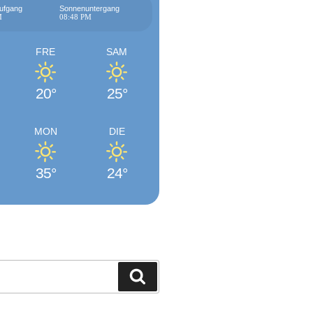
ufgang
Sonnenuntergang
M
08:48 PM
FRE
SAM
20°
25°
MON
DIE
35°
24°
Suchen