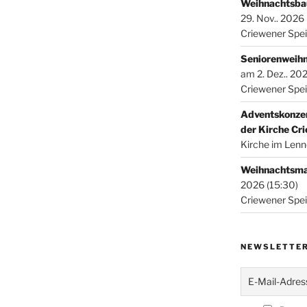
Weihnachtsba
29. Nov.. 2026
Criewener Spe
Seniorenweihn
am 2. Dez.. 20
Criewener Spe
Adventskonzer
der Kirche Cr
Kirche im Len
Weihnachtsma
2026 (15:30)
Criewener Spe
NEWSLETTER