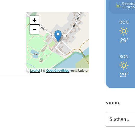
Sonnena
05:29 A
+
DON
−
29°
SON
Leaflet
| ©
OpenStreetMap
contributors
29°
SUCHE
Suchen
nach: