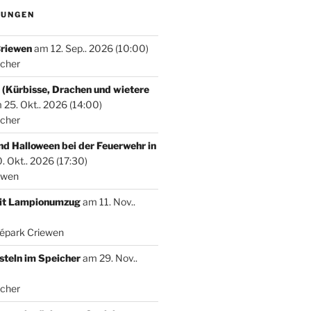
TUNGEN
Criewen
am 12. Sep.. 2026 (10:00)
icher
 (Kürbisse, Drachen und wietere
25. Okt.. 2026 (14:00)
icher
nd Halloween bei der Feuerwehr in
 Okt.. 2026 (17:30)
ewen
mit Lampionumzug
am 11. Nov..
népark Criewen
teln im Speicher
am 29. Nov..
icher