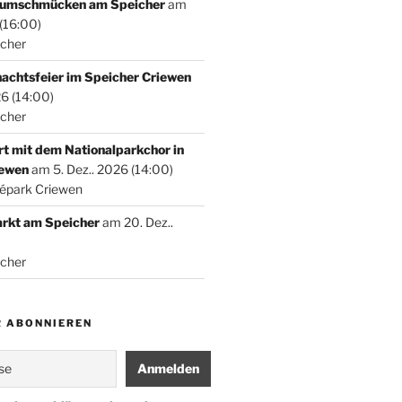
umschmücken am Speicher
am
 (16:00)
icher
achtsfeier im Speicher Criewen
26 (14:00)
icher
t mit dem Nationalparkchor in
iewen
am 5. Dez.. 2026 (14:00)
népark Criewen
rkt am Speicher
am 20. Dez..
icher
 ABONNIEREN